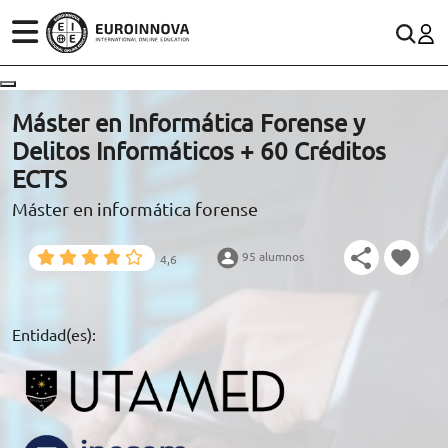
ÁREAS
ES
CONTACTO
Máster en Informática Forense y
(+34)958 050 200
(gratuito en España)
Delitos Informáticos + 60 Créditos
ESTUDIOS
ECTS
900 831 200
Máster en informática forense
CONOCE EUROINNOVA
formacion@euroinnova.com
95 alumnos
4,6
BECAS Y FINANCIACIÓN
TRABAJA CON NOSOTROS
Entidad(es):
RECURSOS EDUCATIVOS
ARTÍCULOS