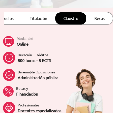
ORIENTACIÓN LABORAL
estudios
Titulación
Claustro
Becas
Modalidad
Online
Duración - Créditos
800 horas - 8 ECTS
Baremable Oposiciones
Administración pública
Becas y
Financiación
Profesionales
Docentes especializados