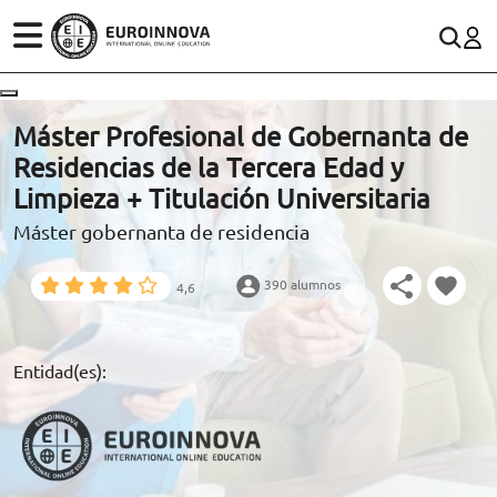
ÁREAS
ES
CONTACTO
Máster Profesional de Gobernanta de
(+34)958 050 200
(gratuito en España)
Residencias de la Tercera Edad y
ESTUDIOS
Limpieza + Titulación Universitaria
900 831 200
Máster gobernanta de residencia
CONOCE EUROINNOVA
formacion@euroinnova.com
390 alumnos
4,6
BECAS Y FINANCIACIÓN
TRABAJA CON NOSOTROS
Entidad(es):
RECURSOS EDUCATIVOS
ARTÍCULOS