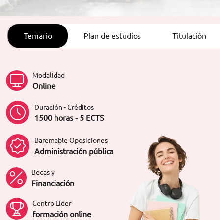
ORIENTACIÓN LABORAL
Temario
Plan de estudios
Titulación
Modalidad
Online
Duración - Créditos
1500 horas - 5 ECTS
Baremable Oposiciones
Administración pública
Becas y
Financiación
Centro Líder
formación online