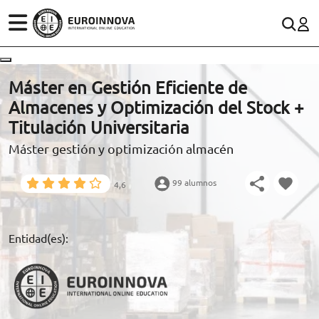
ÁREAS
ES
CONTACTO
Máster en Gestión Eficiente de
(+34)958 050 200
(gratuito en España)
Almacenes y Optimización del Stock +
ESTUDIOS
Titulación Universitaria
900 831 200
Máster gestión y optimización almacén
CONOCE EUROINNOVA
formacion@euroinnova.com
99 alumnos
4,6
BECAS Y FINANCIACIÓN
TRABAJA CON NOSOTROS
Entidad(es):
RECURSOS EDUCATIVOS
ARTÍCULOS