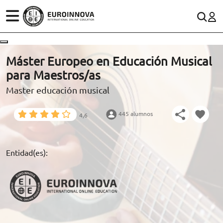
ÁREAS
ES
CONTACTO
Máster Europeo en Educación Musical
(+34)958 050 200
(gratuito en España)
para Maestros/as
ESTUDIOS
Master educación musical
900 831 200
CONOCE EUROINNOVA
formacion@euroinnova.com
445 alumnos
4,6
BECAS Y FINANCIACIÓN
TRABAJA CON NOSOTROS
Entidad(es):
RECURSOS EDUCATIVOS
ARTÍCULOS