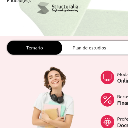
Entidad(es):
ARTÍCULOS
ORIENTACIÓN
LABORAL
Temario
Plan de estudios
CONTACTO
ES
(+34)958 050 200
(gratuito en
España)
Moda
900 831 200
Onli
formacion@euroinnova.com
Becas
TRABAJA CON NOSOTROS
Fina
Profe
Doce