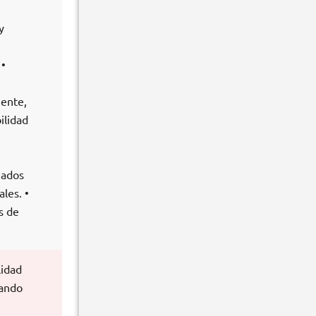
y
 •
gente,
ilidad
nados
les. •
s de
lidad
rando