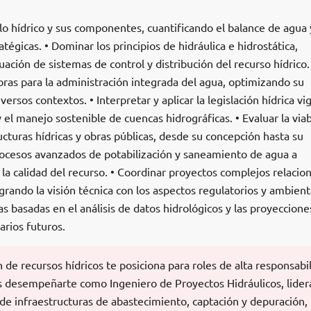
iclo hídrico y sus componentes, cuantificando el balance de agua 
tégicas. • Dominar los principios de hidráulica e hidrostática,
uación de sistemas de control y distribución del recurso hídrico.
ras para la administración integrada del agua, optimizando su
versos contextos. • Interpretar y aplicar la legislación hídrica vi
 el manejo sostenible de cuencas hidrográficas. • Evaluar la viab
cturas hídricas y obras públicas, desde su concepción hasta su
ocesos avanzados de potabilización y saneamiento de agua a
a calidad del recurso. • Coordinar proyectos complejos relacio
grando la visión técnica con los aspectos regulatorios y ambienta
s basadas en el análisis de datos hidrológicos y las proyeccione
rios futuros.
 de recursos hídricos te posiciona para roles de alta responsabi
ás desempeñarte como Ingeniero de Proyectos Hidráulicos, lide
de infraestructuras de abastecimiento, captación y depuración,