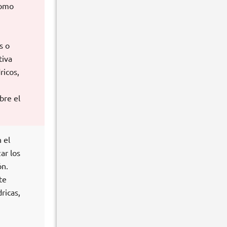
como
s o
tiva
ricos,
bre el
 el
ar los
ón.
te
ricas,