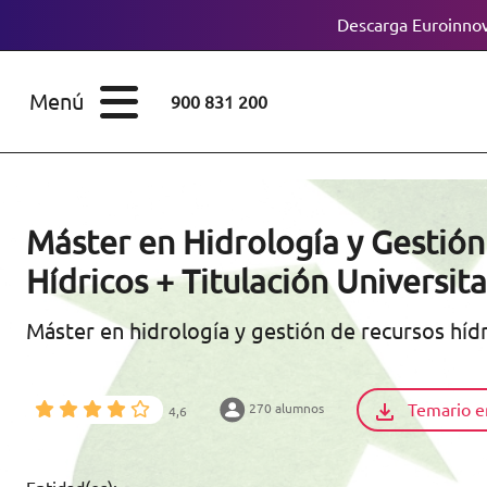
Descarga Euroinnov
ESTUDIOS
Cursos
Menú
900 831 200
Máster
ÁREAS
Licenciaturas
ESTUDIOS
Doctorados
Máster en Hidrología y Gestión
CONOCE EUROINNOVA
Hídricos + Titulación Universita
Maestría
Máster en hidrología y gestión de recursos hídr
BECAS Y
Diplomados
FINANCIACIÓN
Certificados de
Profesionalidad
Temario e
270 alumnos
4,6
RECURSOS
EDUCATIVOS