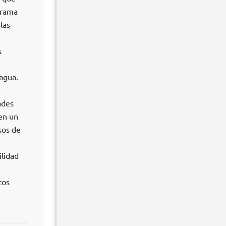
grama
las
s
 agua.
ades
en un
sos de
ilidad
cos