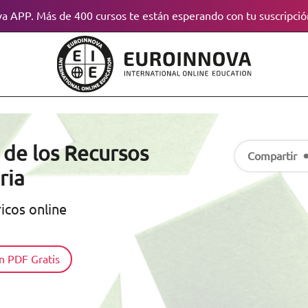
a APP. Más de 400 cursos te están esperando con tu suscripció
 de los Recursos
Compartir
ria
icos online
n PDF Gratis