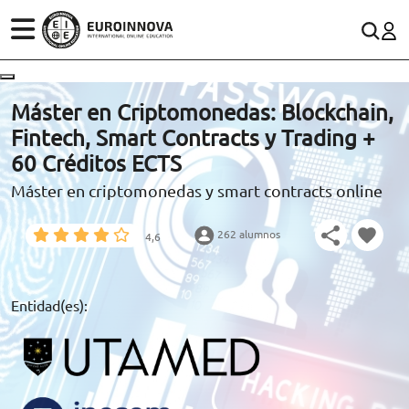
ÁREAS
ES
CONTACTO
Máster en Criptomonedas: Blockchain,
(+34)958 050 200
(gratuito en España)
Fintech, Smart Contracts y Trading +
ESTUDIOS
60 Créditos ECTS
900 831 200
Máster en criptomonedas y smart contracts online
CONOCE EUROINNOVA
formacion@euroinnova.com
262 alumnos
4,6
BECAS Y FINANCIACIÓN
TRABAJA CON NOSOTROS
Entidad(es):
RECURSOS EDUCATIVOS
ARTÍCULOS