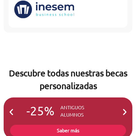
Descubre todas nuestras becas
personalizadas
-25%
-2
ANTIGUOS
ALUMNOS
Saber más