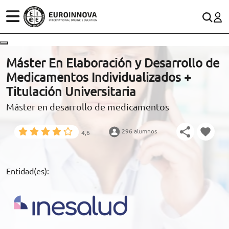
ÁREAS
ES
CONTACTO
Máster En Elaboración y Desarrollo de
(+34)958 050 200
(gratuito en España)
Medicamentos Individualizados +
ESTUDIOS
Titulación Universitaria
900 831 200
Máster en desarrollo de medicamentos
CONOCE EUROINNOVA
formacion@euroinnova.com
296 alumnos
4,6
BECAS Y FINANCIACIÓN
TRABAJA CON NOSOTROS
Entidad(es):
RECURSOS EDUCATIVOS
ARTÍCULOS