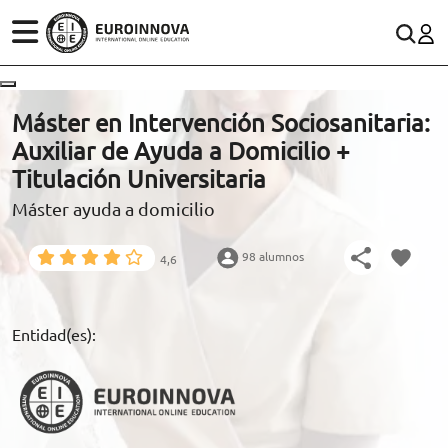
ÁREAS
ES
CONTACTO
Máster en Intervención Sociosanitaria:
(+34)958 050 200
(gratuito en España)
Auxiliar de Ayuda a Domicilio +
ESTUDIOS
Titulación Universitaria
900 831 200
Máster ayuda a domicilio
CONOCE EUROINNOVA
formacion@euroinnova.com
98 alumnos
4,6
BECAS Y FINANCIACIÓN
TRABAJA CON NOSOTROS
Entidad(es):
RECURSOS EDUCATIVOS
ARTÍCULOS