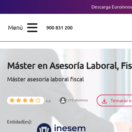
Descarga Euroinnov
ESTUDIOS
Cursos
Menú
900 831 200
Máster
ÁREAS
Licenciaturas
ESTUDIOS
Doctorados
Máster en Asesoría Laboral, Fis
CONOCE EUROINNOVA
Maestría
Máster asesoría laboral fiscal
BECAS Y
Diplomados
FINANCIACIÓN
Temario e
375 alumnos
4,6
Certificados de
Profesionalidad
RECURSOS
Entidad(es):
EDUCATIVOS