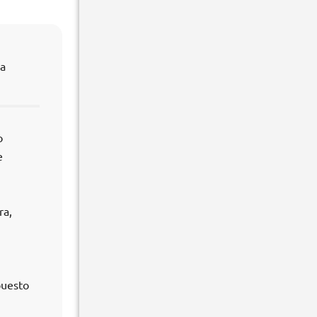
ra
o
e
ra,
puesto