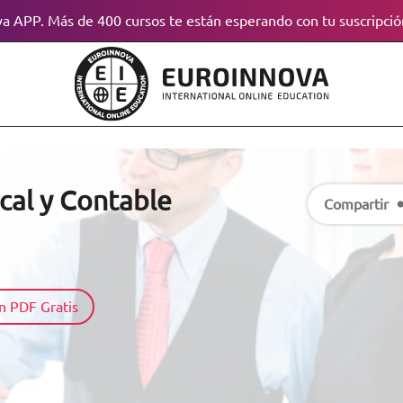
a APP. Más de 400 cursos te están esperando con tu suscripció
cal y Contable
Compartir
n PDF Gratis