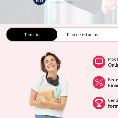
ARTÍCULOS
ORIENTACIÓN
LABORAL
Temario
Plan de estudios
CONTACTO
ES
Moda
(+34)958 050 200
(gratuito en
Onli
España)
900 831 200
formacion@euroinnova.com
Becas
Fina
TRABAJA CON NOSOTROS
Centr
form