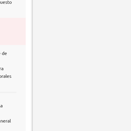
puesto
e de
ra
orales
la
eneral