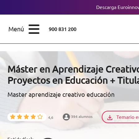
Descarga Euroinnov
ESTUDIOS
Cursos
Menú
900 831 200
Máster
ÁREAS
Licenciaturas
ESTUDIOS
Doctorados
Máster en Aprendizaje Creativ
CONOCE EUROINNOVA
Proyectos en Educación + Titul
Maestría
Master aprendizaje creativo educación
BECAS Y
Diplomados
FINANCIACIÓN
Certificados de
Profesionalidad
Temario e
394 alumnos
4,6
RECURSOS
EDUCATIVOS