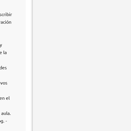
cribir
ración
y
e la
edes
ivos
en el
 aula.
g. -