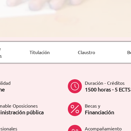
e
Titulación
Claustro
B
s
lidad
Duración - Créditos
ne
1500 horas - 5 ECTS
mable Oposiciones
Becas y
nistración pública
Financiación
sionales
Acompañamiento