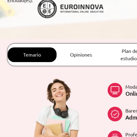
Entidad(es):
ARTÍCULOS
ORIENTACIÓN
LABORAL
Plan d
Temario
Opiniones
CONTACTO
ES
estudio
(+34)958 050 200
(gratuito en
España)
900 831 200
Moda
formacion@euroinnova.com
Onli
TRABAJA CON NOSOTROS
Bare
Admi
Profe