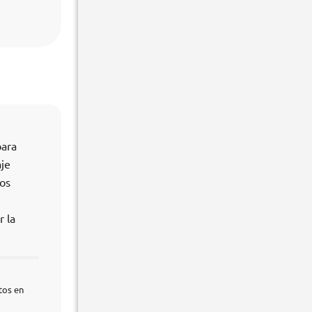
para
aje
os
r la
tos en