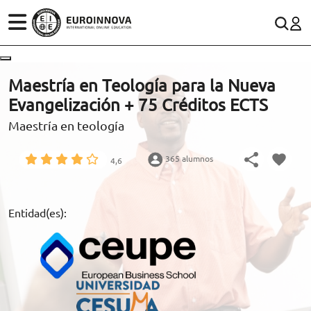
ÁREAS
ES
CONTACTO
Maestría en Teología para la Nueva
(+34)958 050 200
(gratuito en España)
Evangelización + 75 Créditos ECTS
ESTUDIOS
Maestría en teología
900 831 200
CONOCE EUROINNOVA
formacion@euroinnova.com
365 alumnos
4,6
BECAS Y FINANCIACIÓN
TRABAJA CON NOSOTROS
Entidad(es):
RECURSOS EDUCATIVOS
ARTÍCULOS