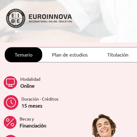
ORIENTACIÓN LABORAL
Temario
Plan de estudios
Titulación
Modalidad
Online
Duración - Créditos
15 meses
Becas y
Financiación