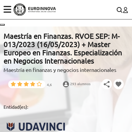
ÁREAS
ES
CONTACTO
Maestría en Finanzas. RVOE SEP: M-
(+34)958 050 200
(gratuito en España)
013/2023 (16/05/2023) + Master
ESTUDIOS
Europeo en Finanzas. Especialización
900 831 200
en Negocios Internacionales
CONOCE EUROINNOVA
formacion@euroinnova.com
Maestría en finanzas y negocios internacionales
BECAS Y FINANCIACIÓN
293 alumnos
4,6
TRABAJA CON NOSOTROS
RECURSOS EDUCATIVOS
Entidad(es):
ARTÍCULOS