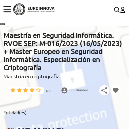
ÁREAS
ES
CONTACTO
Maestría en Seguridad Informática.
(+34)958 050 200
(gratuito en España)
RVOE SEP: M-016/2023 (16/05/2023)
ESTUDIOS
+ Master Europeo en Seguridad
900 831 200
Informática. Especialización en
CONOCE EUROINNOVA
formacion@euroinnova.com
Criptografía
Maestría en criptografía
BECAS Y FINANCIACIÓN
TRABAJA CON NOSOTROS
599 alumnos
4,6
RECURSOS EDUCATIVOS
Entidad(es):
ARTÍCULOS