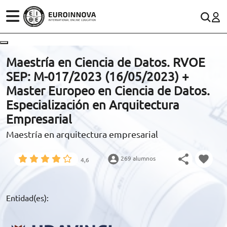
ÁREAS
ES
CONTACTO
Maestría en Ciencia de Datos. RVOE
(+34)958 050 200
(gratuito en España)
SEP: M-017/2023 (16/05/2023) +
ESTUDIOS
Master Europeo en Ciencia de Datos.
900 831 200
Especialización en Arquitectura
CONOCE EUROINNOVA
formacion@euroinnova.com
Empresarial
Maestría en arquitectura empresarial
BECAS Y FINANCIACIÓN
TRABAJA CON NOSOTROS
269 alumnos
4,6
RECURSOS EDUCATIVOS
Entidad(es):
ARTÍCULOS