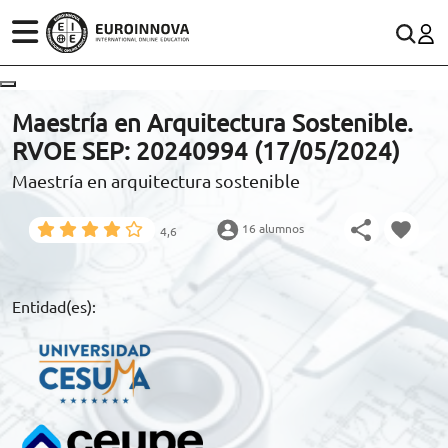
ÁREAS
ES
CONTACTO
Maestría en Arquitectura Sostenible.
(+34)958 050 200
(gratuito en España)
RVOE SEP: 20240994 (17/05/2024)
ESTUDIOS
Maestría en arquitectura sostenible
900 831 200
CONOCE EUROINNOVA
formacion@euroinnova.com
16 alumnos
4,6
BECAS Y FINANCIACIÓN
TRABAJA CON NOSOTROS
Entidad(es):
RECURSOS EDUCATIVOS
ARTÍCULOS