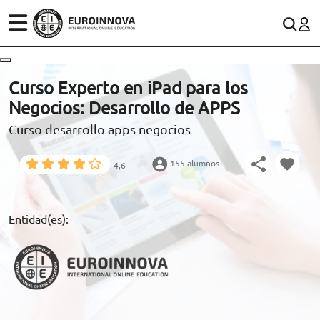
ÁREAS
ES
CONTACTO
Curso Experto en iPad para los
(+34)958 050 200
(gratuito en España)
Negocios: Desarrollo de APPS
ESTUDIOS
Curso desarrollo apps negocios
900 831 200
CONOCE EUROINNOVA
formacion@euroinnova.com
155 alumnos
4,6
BECAS Y FINANCIACIÓN
TRABAJA CON NOSOTROS
Entidad(es):
RECURSOS EDUCATIVOS
ARTÍCULOS