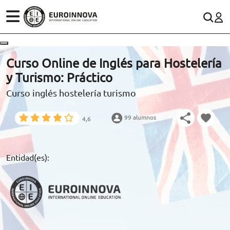
ÁREAS
ES
CONTACTO
Curso Online de Inglés para Hostelería
(+34)958 050 200
(gratuito en España)
y Turismo: Práctico
ESTUDIOS
Curso inglés hostelería turismo
900 831 200
CONOCE EUROINNOVA
formacion@euroinnova.com
99 alumnos
4,6
BECAS Y FINANCIACIÓN
TRABAJA CON NOSOTROS
Entidad(es):
RECURSOS EDUCATIVOS
ARTÍCULOS