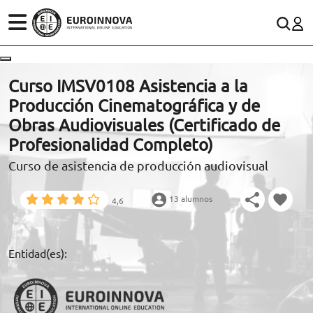
ÁREAS
ES
CONTACTO
Curso IMSV0108 Asistencia a la
(+34)958 050 200
(gratuito en España)
Producción Cinematográfica y de
ESTUDIOS
Obras Audiovisuales (Certificado de
900 831 200
Profesionalidad Completo)
CONOCE EUROINNOVA
formacion@euroinnova.com
Curso de asistencia de producción audiovisual
BECAS Y FINANCIACIÓN
13 alumnos
4,6
TRABAJA CON NOSOTROS
RECURSOS EDUCATIVOS
Entidad(es):
ARTÍCULOS