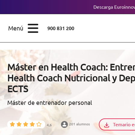
Descarga Euroinnov
ESTUDIOS
Cursos
Menú
900 831 200
Máster
ÁREAS
Licenciaturas
ESTUDIOS
Doctorados
Máster en Health Coach: Entre
CONOCE EUROINNOVA
Health Coach Nutricional y Dep
Maestría
ECTS
BECAS Y
Diplomados
FINANCIACIÓN
Máster de entrenador personal
Certificados de
Profesionalidad
RECURSOS
Temario e
201 alumnos
EDUCATIVOS
4,6