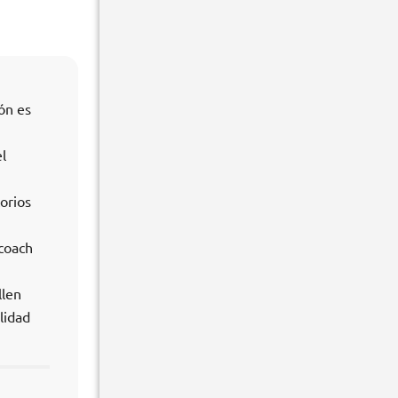
ón es
l
orios
 coach
llen
lidad