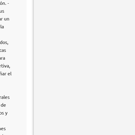
ón. -
us
ar un
la
dos,
cas
ara
tiva,
ñar el
rales
 de
os y
nes