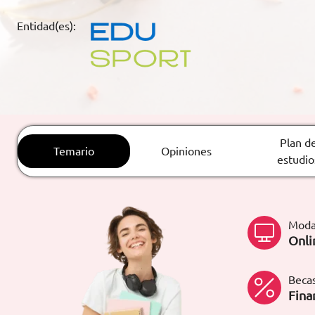
ARTÍCULOS
Entidad(es):
ORIENTACIÓN
LABORAL
CONTACTO
ES
Plan d
Temario
Opiniones
estudio
(+34)958 050 200
(gratuito en
España)
900 831 200
formacion@euroinnova.com
Moda
Onli
TRABAJA CON NOSOTROS
Becas
Fina