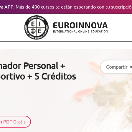
a APP. Más de 400 cursos te están esperando con tu suscripció
nador Personal +
Compartir
ortivo + 5 Créditos
n PDF Gratis