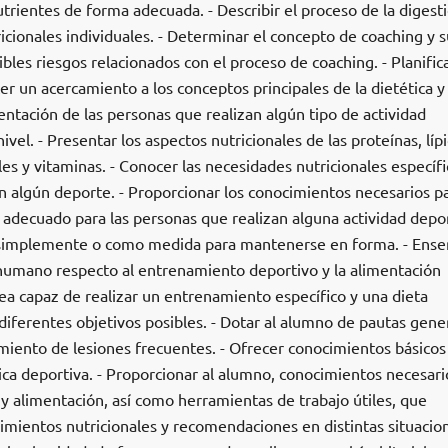
nutrientes de forma adecuada. - Describir el proceso de la digesti
icionales individuales. - Determinar el concepto de coaching y s
sibles riesgos relacionados con el proceso de coaching. - Planific
er un acercamiento a los conceptos principales de la dietética y 
mentación de las personas que realizan algún tipo de actividad
el. - Presentar los aspectos nutricionales de las proteínas, lípi
es y vitaminas. - Conocer las necesidades nutricionales específi
n algún deporte. - Proporcionar los conocimientos necesarios p
 adecuado para las personas que realizan alguna actividad depor
o simplemente o como medida para mantenerse en forma. - Ense
humano respecto al entrenamiento deportivo y la alimentación
ea capaz de realizar un entrenamiento específico y una dieta
diferentes objetivos posibles. - Dotar al alumno de pautas gene
amiento de lesiones frecuentes. - Ofrecer conocimientos básicos
tica deportiva. - Proporcionar al alumno, conocimientos necesari
 y alimentación, así como herramientas de trabajo útiles, que
imientos nutricionales y recomendaciones en distintas situacio