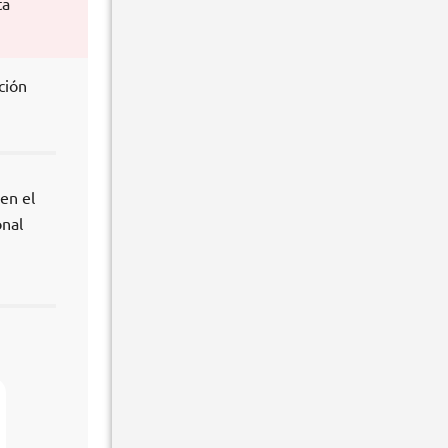
ta
ción
 en el
onal