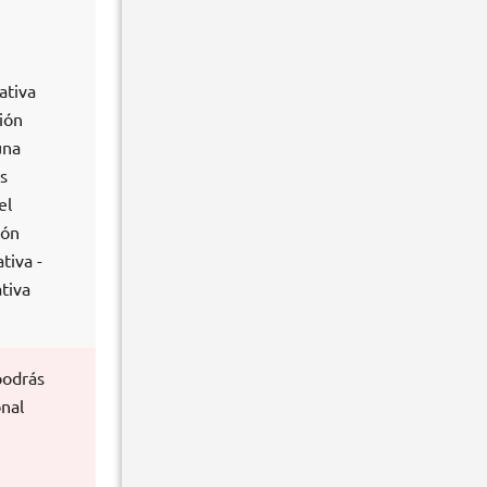
ativa
ión
una
s
el
ión
tiva -
tiva
podrás
onal