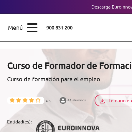
Descarga Euroinnov
ESTUDIOS
Cursos
Menú
900 831 200
Máster
ÁREAS
Licenciaturas
ESTUDIOS
Doctorados
Curso de Formador de Formaci
CONOCE EUROINNOVA
Maestría
Curso de formación para el empleo
BECAS Y
Diplomados
FINANCIACIÓN
Temario en
41 alumnos
4,6
Certificados de
Profesionalidad
RECURSOS
Entidad(es):
EDUCATIVOS