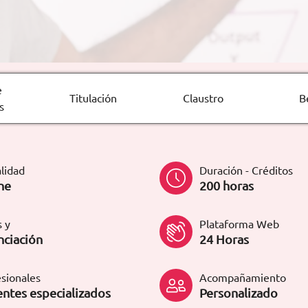
e
Titulación
Claustro
B
s
lidad
Duración - Créditos
ne
200 horas
 y
Plataforma Web
nciación
24 Horas
sionales
Acompañamiento
ntes especializados
Personalizado