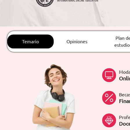
ARTÍCULOS
ORIENTACIÓN
LABORAL
Plan d
Temario
Opiniones
estudio
CONTACTO
ES
(+34)958 050 200
(gratuito en
España)
Moda
Onli
900 831 200
formacion@euroinnova.com
Becas
Fina
TRABAJA CON NOSOTROS
Profe
Doce