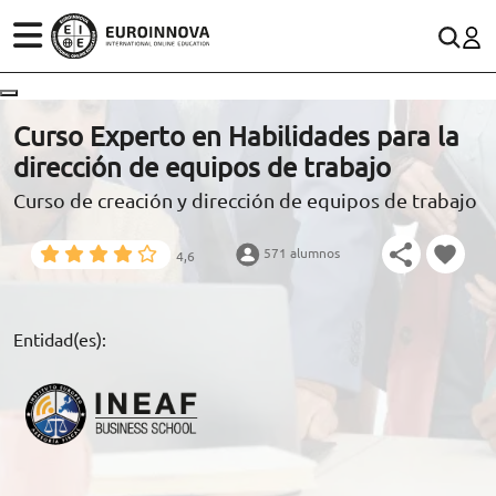
ÁREAS
ES
CONTACTO
Curso Experto en Habilidades para la
(+34)958 050 200
(gratuito en España)
dirección de equipos de trabajo
ESTUDIOS
Curso de creación y dirección de equipos de trabajo
900 831 200
CONOCE EUROINNOVA
formacion@euroinnova.com
571 alumnos
4,6
BECAS Y FINANCIACIÓN
TRABAJA CON NOSOTROS
Entidad(es):
RECURSOS EDUCATIVOS
ARTÍCULOS