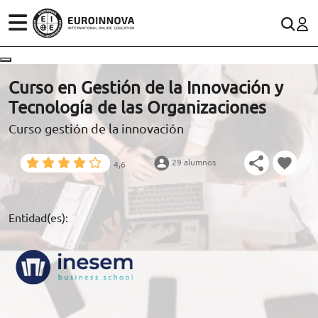
ÁREAS
ES
CONTACTO
Curso en Gestión de la Innovación y
(+34)958 050 200
(gratuito en España)
Tecnología de las Organizaciones
ESTUDIOS
Curso gestión de la innovación
900 831 200
CONOCE EUROINNOVA
formacion@euroinnova.com
29 alumnos
4,6
BECAS Y FINANCIACIÓN
TRABAJA CON NOSOTROS
Entidad(es):
RECURSOS EDUCATIVOS
ARTÍCULOS