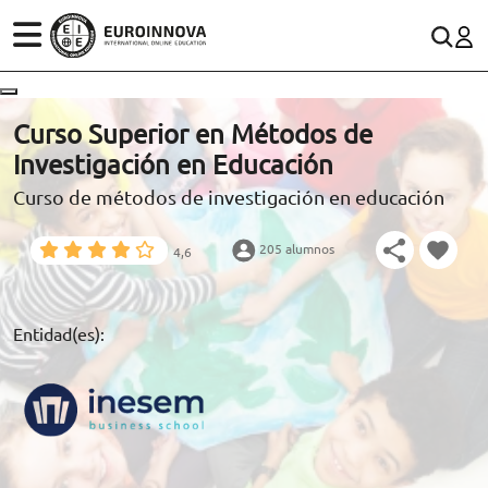
ÁREAS
ES
CONTACTO
Curso Superior en Métodos de
(+34)958 050 200
(gratuito en España)
Investigación en Educación
ESTUDIOS
Curso de métodos de investigación en educación
900 831 200
CONOCE EUROINNOVA
formacion@euroinnova.com
205 alumnos
4,6
BECAS Y FINANCIACIÓN
TRABAJA CON NOSOTROS
Entidad(es):
RECURSOS EDUCATIVOS
ARTÍCULOS