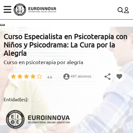
ÁREAS
ES
CONTACTO
Curso Especialista en Psicoterapia con
(+34)958 050 200
(gratuito en España)
Niños y Psicodrama: La Cura por la
ESTUDIOS
Alegría
900 831 200
Curso en psicoterapia por alegría
CONOCE EUROINNOVA
formacion@euroinnova.com
497 alumnos
4,6
BECAS Y FINANCIACIÓN
TRABAJA CON NOSOTROS
Entidad(es):
RECURSOS EDUCATIVOS
ARTÍCULOS