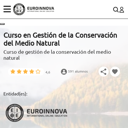
ÁREAS
ES
CONTACTO
Curso en Gestión de la Conservación
(+34)958 050 200
(gratuito en España)
del Medio Natural
ESTUDIOS
Curso de gestión de la conservación del medio
900 831 200
natural
CONOCE EUROINNOVA
formacion@euroinnova.com
591 alumnos
4,6
BECAS Y FINANCIACIÓN
TRABAJA CON NOSOTROS
Entidad(es):
RECURSOS EDUCATIVOS
ARTÍCULOS