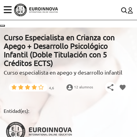
ÁREAS
ES
CONTACTO
Curso Especialista en Crianza con
(+34)958 050 200
(gratuito en España)
Apego + Desarrollo Psicológico
ESTUDIOS
Infantil (Doble Titulación con 5
900 831 200
Créditos ECTS)
CONOCE EUROINNOVA
formacion@euroinnova.com
Curso especialista en apego y desarrollo infantil
BECAS Y FINANCIACIÓN
12 alumnos
4,6
TRABAJA CON NOSOTROS
RECURSOS EDUCATIVOS
Entidad(es):
ARTÍCULOS