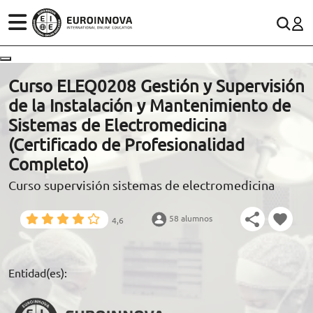
ÁREAS
ES
CONTACTO
Curso ELEQ0208 Gestión y Supervisión
(+34)958 050 200
(gratuito en España)
de la Instalación y Mantenimiento de
ESTUDIOS
Sistemas de Electromedicina
900 831 200
(Certificado de Profesionalidad
CONOCE EUROINNOVA
formacion@euroinnova.com
Completo)
Curso supervisión sistemas de electromedicina
BECAS Y FINANCIACIÓN
TRABAJA CON NOSOTROS
58 alumnos
4,6
RECURSOS EDUCATIVOS
Entidad(es):
ARTÍCULOS