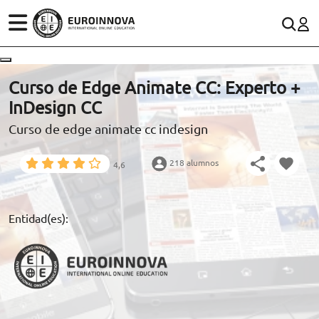
ÁREAS
ES
CONTACTO
Curso de Edge Animate CC: Experto +
(+34)958 050 200
(gratuito en España)
InDesign CC
ESTUDIOS
Curso de edge animate cc indesign
900 831 200
CONOCE EUROINNOVA
formacion@euroinnova.com
218 alumnos
4,6
BECAS Y FINANCIACIÓN
TRABAJA CON NOSOTROS
Entidad(es):
RECURSOS EDUCATIVOS
ARTÍCULOS