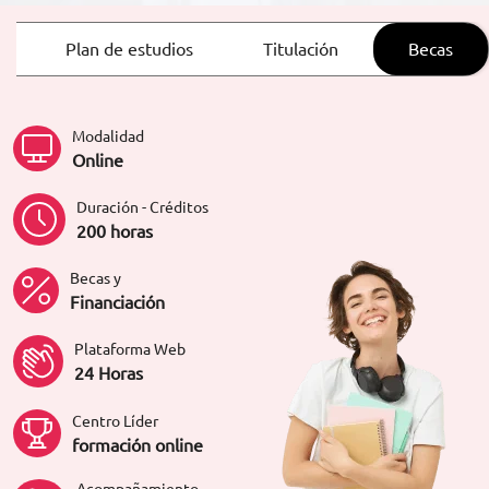
ORIENTACIÓN LABORAL
Plan de estudios
Titulación
Becas
Modalidad
Online
Duración - Créditos
200 horas
Becas y
Financiación
Plataforma Web
24 Horas
Centro Líder
formación online
Acompañamiento