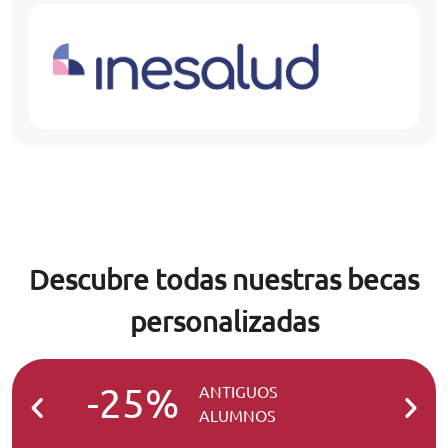
Descubre todas nuestras becas
personalizadas
-25%
-2
ANTIGUOS
ALUMNOS