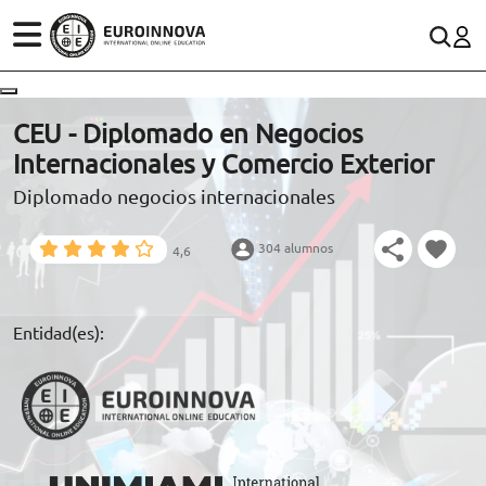
ÁREAS
ES
CONTACTO
CEU - Diplomado en Negocios
(+34)958 050 200
(gratuito en España)
Internacionales y Comercio Exterior
ESTUDIOS
Diplomado negocios internacionales
900 831 200
CONOCE EUROINNOVA
formacion@euroinnova.com
304 alumnos
4,6
BECAS Y FINANCIACIÓN
TRABAJA CON NOSOTROS
Entidad(es):
RECURSOS EDUCATIVOS
ARTÍCULOS