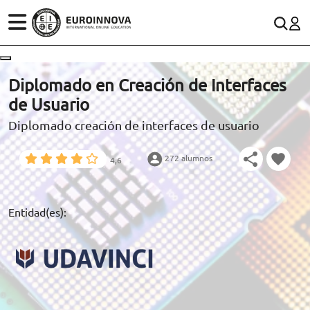
ÁREAS
ES
CONTACTO
Diplomado en Creación de Interfaces
(+34)958 050 200
(gratuito en España)
de Usuario
ESTUDIOS
Diplomado creación de interfaces de usuario
900 831 200
CONOCE EUROINNOVA
formacion@euroinnova.com
272 alumnos
4,6
BECAS Y FINANCIACIÓN
TRABAJA CON NOSOTROS
Entidad(es):
RECURSOS EDUCATIVOS
ARTÍCULOS