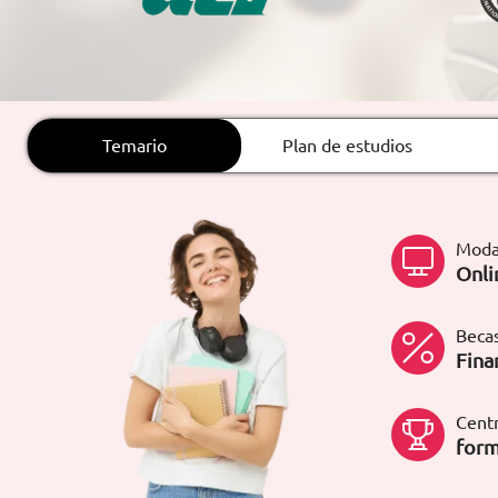
ARTÍCULOS
ORIENTACIÓN
LABORAL
Temario
Plan de estudios
CONTACTO
ES
Moda
(+34)958 050 200
(gratuito en
Onli
España)
900 831 200
formacion@euroinnova.com
Becas
Fina
TRABAJA CON NOSOTROS
Centr
form