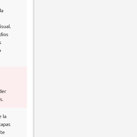
da
isual.
dios
s
o
der
s.
 la
tapas
 te