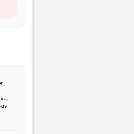
ón
ica,
Este