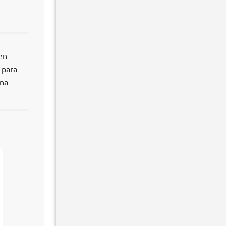
en
 para
ona