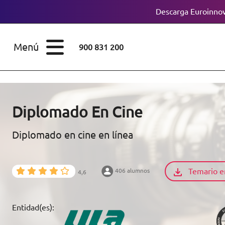
Descarga Euroinnov
ESTUDIOS
Cursos
Menú
900 831 200
Máster
ÁREAS
Licenciaturas
ESTUDIOS
Doctorados
Diplomado En Cine
CONOCE EUROINNOVA
Maestría
Diplomado en cine en línea
BECAS Y
Diplomados
FINANCIACIÓN
Temario e
406 alumnos
4,6
Certificados de
Profesionalidad
RECURSOS
Entidad(es):
EDUCATIVOS