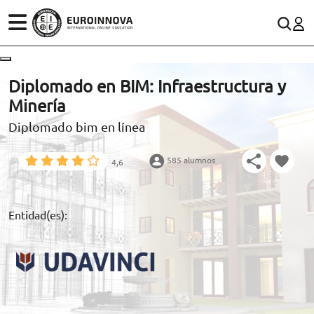
ÁREAS
ES
CONTACTO
Diplomado en BIM: Infraestructura y
(+34)958 050 200
(gratuito en España)
Minería
ESTUDIOS
Diplomado bim en línea
900 831 200
CONOCE EUROINNOVA
formacion@euroinnova.com
585 alumnos
4,6
BECAS Y FINANCIACIÓN
TRABAJA CON NOSOTROS
Entidad(es):
RECURSOS EDUCATIVOS
ARTÍCULOS