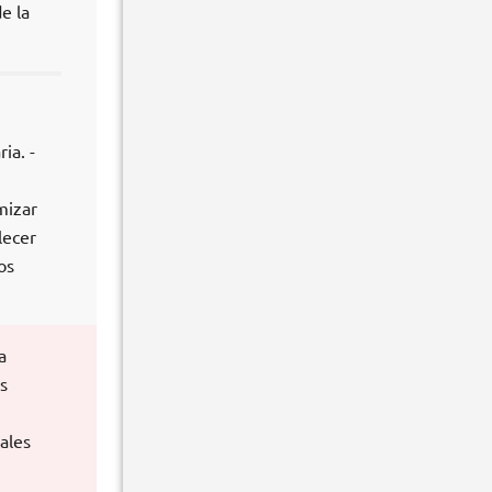
e la
ia. -
mizar
lecer
os
a
s
ales