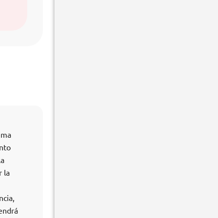
tema
nto
la
 la
ncia,
tendrá