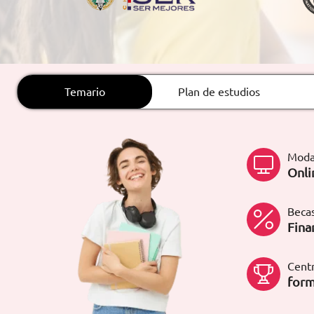
ARTÍCULOS
ORIENTACIÓN
LABORAL
Temario
Plan de estudios
CONTACTO
ES
Moda
(+34)958 050 200
(gratuito en
Onli
España)
900 831 200
formacion@euroinnova.com
Becas
Fina
TRABAJA CON NOSOTROS
Centr
form