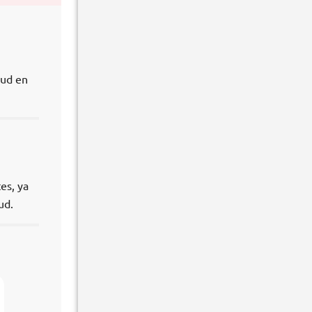
lud en
es, ya
ud.