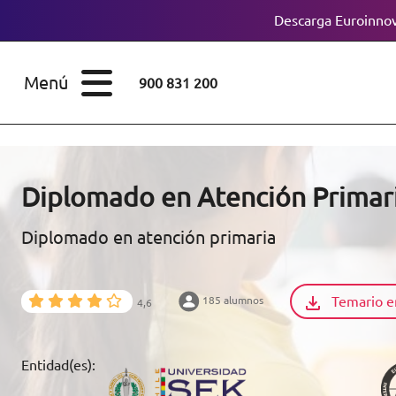
Descarga Euroinnov
ESTUDIOS
Cursos
Menú
900 831 200
Máster
ÁREAS
Licenciaturas
ESTUDIOS
Doctorados
Diplomado en Atención Primar
CONOCE EUROINNOVA
Maestría
Diplomado en atención primaria
BECAS Y
Diplomados
FINANCIACIÓN
Temario e
185 alumnos
4,6
Certificados de
Profesionalidad
RECURSOS
Entidad(es):
EDUCATIVOS