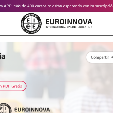
a APP. Más de 400 cursos te están esperando con tu suscripció
ia
Compartir
n PDF Gratis