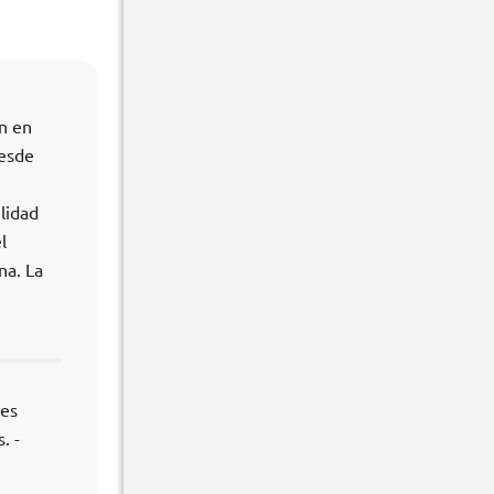
ón en
desde
lidad
l
na. La
les
. -