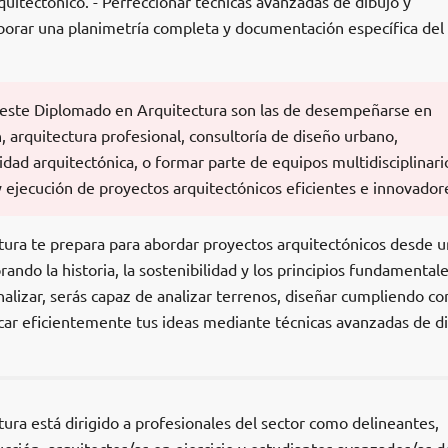
quitectónico. - Perfeccionar técnicas avanzadas de dibujo y
aborar una planimetría completa y documentación específica del
e este Diplomado en Arquitectura son las de desempeñarse en
n, arquitectura profesional, consultoría de diseño urbano,
lidad arquitectónica, o formar parte de equipos multidisciplinari
 y ejecución de proyectos arquitectónicos eficientes e innovador
ura te prepara para abordar proyectos arquitectónicos desde u
rando la historia, la sostenibilidad y los principios fundamentale
inalizar, serás capaz de analizar terrenos, diseñar cumpliendo co
ar eficientemente tus ideas mediante técnicas avanzadas de d
ra está dirigido a profesionales del sector como delineantes,