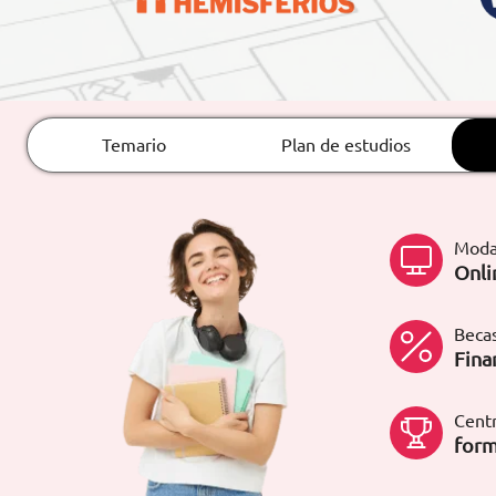
ARTÍCULOS
ORIENTACIÓN
LABORAL
Temario
Plan de estudios
CONTACTO
ES
Moda
(+34)958 050 200
(gratuito en
Onli
España)
900 831 200
formacion@euroinnova.com
Becas
Fina
TRABAJA CON NOSOTROS
Centr
form