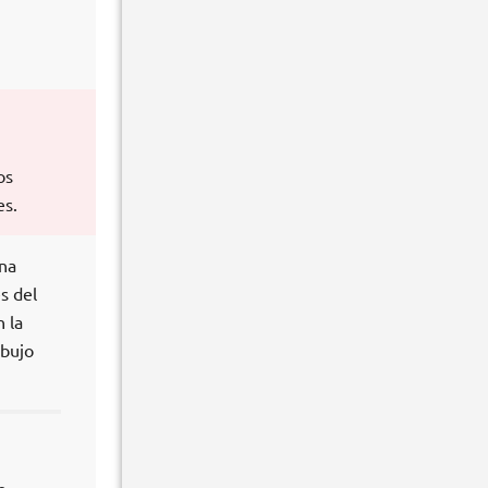
os
es.
na
s del
n la
ibujo