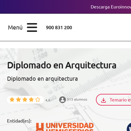
Descarga Euroinnov
ESTUDIOS
Cursos
Menú
900 831 200
Máster
ÁREAS
Licenciaturas
ESTUDIOS
Doctorados
Diplomado en Arquitectura
CONOCE EUROINNOVA
Maestría
Diplomado en arquitectura
BECAS Y
Diplomados
FINANCIACIÓN
Temario e
513 alumnos
4,6
Certificados de
Profesionalidad
RECURSOS
Entidad(es):
EDUCATIVOS