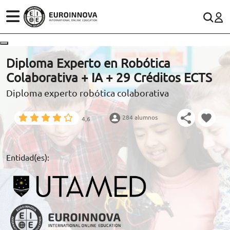
ÁREAS
ES
CONTACTO
Diploma Experto en Robótica
(+34)958 050 200
(gratuito en España)
Colaborativa + IA + 29 Créditos ECTS
ESTUDIOS
Diploma experto robótica colaborativa
900 831 200
CONOCE EUROINNOVA
formacion@euroinnova.com
284 alumnos
4,6
BECAS Y FINANCIACIÓN
TRABAJA CON NOSOTROS
Entidad(es):
RECURSOS EDUCATIVOS
ARTÍCULOS