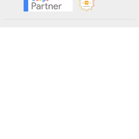
Solicita información
Formación
Cursos online
Master Online
Posgrado
Cursos de verano
Certificado de profesionalidad
Cursos online homologados