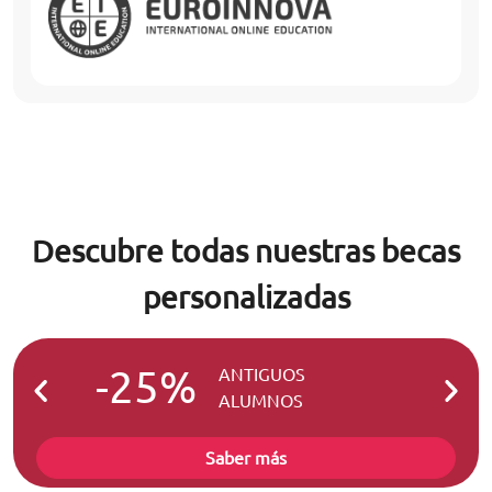
Descubre todas nuestras becas
personalizadas
-25%
-2
ANTIGUOS
ALUMNOS
Saber más