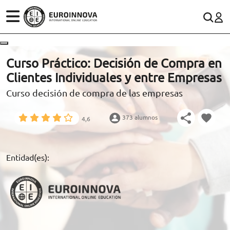
ÁREAS
ES
CONTACTO
Curso Práctico: Decisión de Compra en
(+34)958 050 200
(gratuito en España)
Clientes Individuales y entre Empresas
ESTUDIOS
Curso decisión de compra de las empresas
900 831 200
CONOCE EUROINNOVA
formacion@euroinnova.com
373 alumnos
4,6
BECAS Y FINANCIACIÓN
TRABAJA CON NOSOTROS
Entidad(es):
RECURSOS EDUCATIVOS
ARTÍCULOS