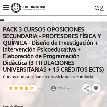
ÁREAS
ES
CONTACTO
PACK 3 CURSOS OPOSICIONES
(+34)958 050 200
(gratuito en España)
SECUNDARIA - PROFESORES FÍSICA Y
ESTUDIOS
QUÍMICA - Diseño de Investigación +
900 831 200
Intervención Psicoeducativa +
CONOCE EUROINNOVA
formacion@euroinnova.com
Elaboración de Programación
Didáctica (3 TITULACIONES
BECAS Y FINANCIACIÓN
UNIVERSITARIAS + 15 CRÉDITOS ECTS)
TRABAJA CON NOSOTROS
Cursos que puntúan en oposiciones secundaria
RECURSOS EDUCATIVOS
599 alumnos
4,6
ARTÍCULOS
Entidad(es):