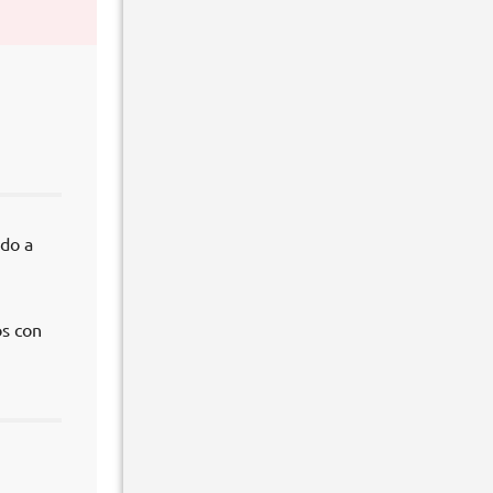
,
ido a
os con