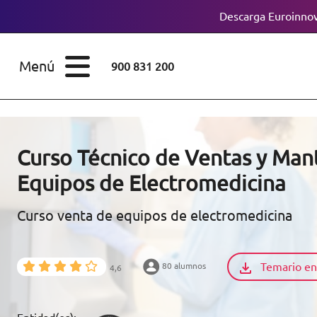
Descarga Euroinnov
ESTUDIOS
Cursos
Menú
900 831 200
Máster
ÁREAS
Licenciaturas
ESTUDIOS
Doctorados
Curso Técnico de Ventas y Man
CONOCE EUROINNOVA
Equipos de Electromedicina
Maestría
Curso venta de equipos de electromedicina
BECAS Y
Diplomados
FINANCIACIÓN
Certificados de
Profesionalidad
Temario en
80 alumnos
4,6
RECURSOS
EDUCATIVOS