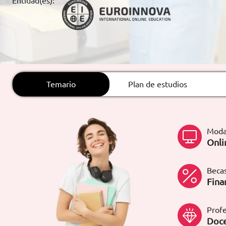
Entidad(es):
ARTÍCULOS
ORIENTACIÓN
LABORAL
Temario
Plan de estudios
CONTACTO
ES
(+34)958 050 200
(gratuito en
España)
Moda
900 831 200
Onli
formacion@euroinnova.com
Becas
TRABAJA CON NOSOTROS
Fina
Profe
Doce