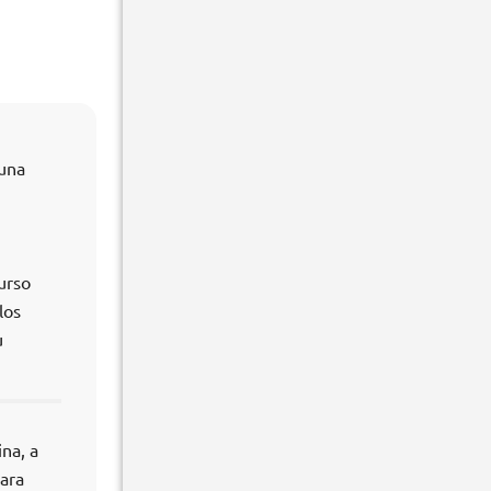
 una
urso
los
u
na, a
para