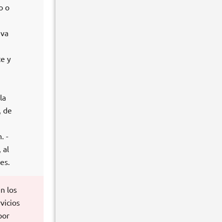
o o
iva
te y
la
, de
. -
 al
es.
n los
vicios
por