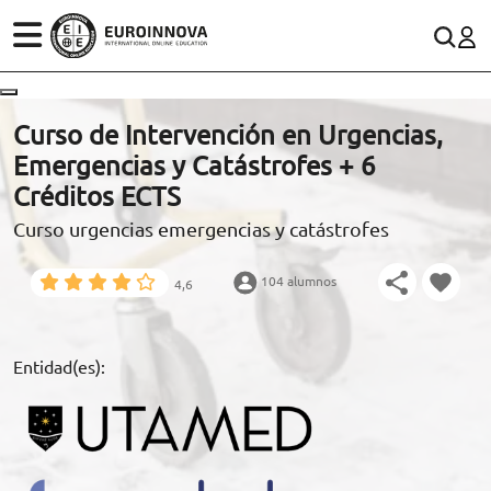
ÁREAS
ES
CONTACTO
Curso de Intervención en Urgencias,
(+34)958 050 200
(gratuito en España)
Emergencias y Catástrofes + 6
ESTUDIOS
Créditos ECTS
900 831 200
Curso urgencias emergencias y catástrofes
CONOCE EUROINNOVA
formacion@euroinnova.com
104 alumnos
4,6
BECAS Y FINANCIACIÓN
TRABAJA CON NOSOTROS
Entidad(es):
RECURSOS EDUCATIVOS
ARTÍCULOS