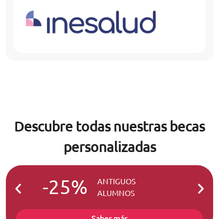
Descubre todas nuestras becas
personalizadas
-25%
-2
ANTIGUOS
ALUMNOS
Saber más