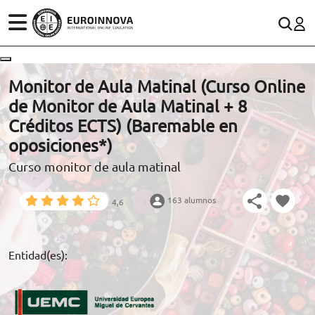
ÁREAS
ES
CONTACTO
Monitor de Aula Matinal (Curso Online
(+34)958 050 200
(gratuito en España)
de Monitor de Aula Matinal + 8
ESTUDIOS
Créditos ECTS) (Baremable en
900 831 200
oposiciones*)
CONOCE EUROINNOVA
formacion@euroinnova.com
Curso monitor de aula matinal
BECAS Y FINANCIACIÓN
163 alumnos
4,6
TRABAJA CON NOSOTROS
RECURSOS EDUCATIVOS
Entidad(es):
ARTÍCULOS