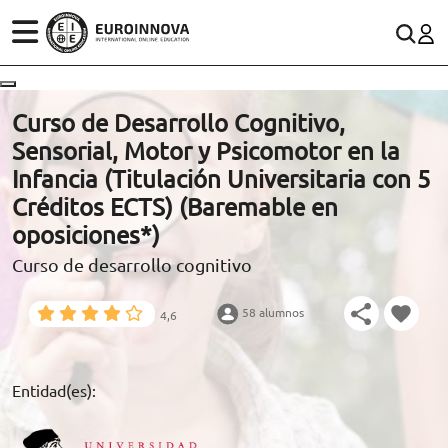
ÁREAS
ES
CONTACTO
Curso de Desarrollo Cognitivo,
(+34)958 050 200
(gratuito en España)
Sensorial, Motor y Psicomotor en la
ESTUDIOS
Infancia (Titulación Universitaria con 5
900 831 200
Créditos ECTS) (Baremable en
CONOCE EUROINNOVA
formacion@euroinnova.com
oposiciones*)
Curso de desarrollo cognitivo
BECAS Y FINANCIACIÓN
TRABAJA CON NOSOTROS
58 alumnos
4,6
RECURSOS EDUCATIVOS
Entidad(es):
ARTÍCULOS