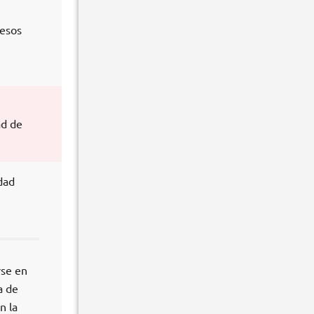
cesos
ad de
dad
rse en
a de
n la