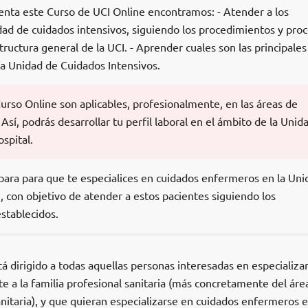
senta este Curso de UCI Online encontramos: - Atender a los
dad de cuidados intensivos, siguiendo los procedimientos y pro
tructura general de la UCI. - Aprender cuales son las principales
la Unidad de Cuidados Intensivos.
urso Online son aplicables, profesionalmente, en las áreas de
 Así, podrás desarrollar tu perfil laboral en el ámbito de la Unid
spital.
epara para que te especialices en cuidados enfermeros en la Uni
, con objetivo de atender a estos pacientes siguiendo los
stablecidos.
á dirigido a todas aquellas personas interesadas en especializa
e a la familia profesional sanitaria (más concretamente del áre
itaria), y que quieran especializarse en cuidados enfermeros e