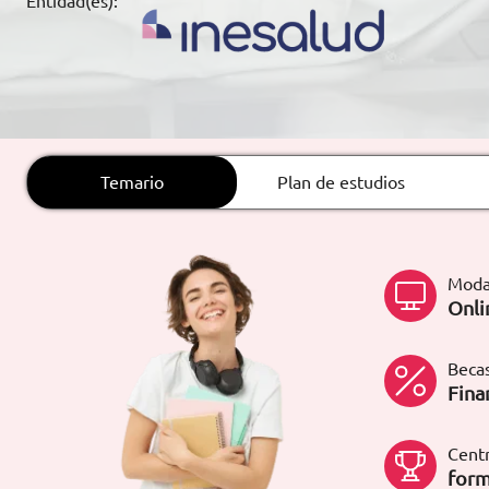
Entidad(es):
ARTÍCULOS
ORIENTACIÓN
LABORAL
Temario
Plan de estudios
CONTACTO
ES
(+34)958 050 200
(gratuito en
España)
Moda
900 831 200
Onli
formacion@euroinnova.com
Becas
TRABAJA CON NOSOTROS
Fina
Centr
form