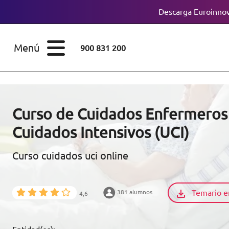
Descarga Euroinnov
ESTUDIOS
Cursos
Menú
900 831 200
Máster
ÁREAS
Licenciaturas
ESTUDIOS
Doctorados
Curso de Cuidados Enfermeros 
CONOCE EUROINNOVA
Cuidados Intensivos (UCI)
Maestría
Curso cuidados uci online
BECAS Y
Diplomados
FINANCIACIÓN
Certificados de
Profesionalidad
Temario e
381 alumnos
4,6
RECURSOS
EDUCATIVOS