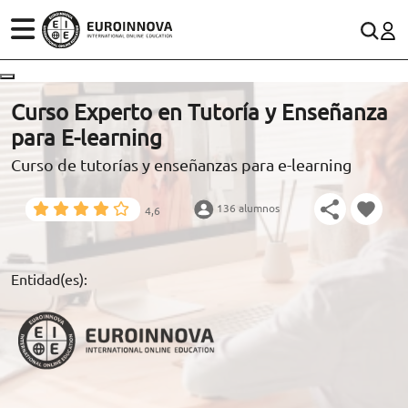
ÁREAS
ES
CONTACTO
Curso Experto en Tutoría y Enseñanza
(+34)958 050 200
(gratuito en España)
para E-learning
ESTUDIOS
Curso de tutorías y enseñanzas para e-learning
900 831 200
CONOCE EUROINNOVA
formacion@euroinnova.com
136 alumnos
4,6
BECAS Y FINANCIACIÓN
TRABAJA CON NOSOTROS
Entidad(es):
RECURSOS EDUCATIVOS
ARTÍCULOS