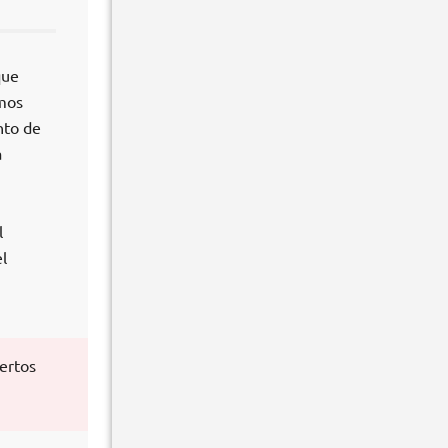
que
smos
nto de
a
l
l
ertos