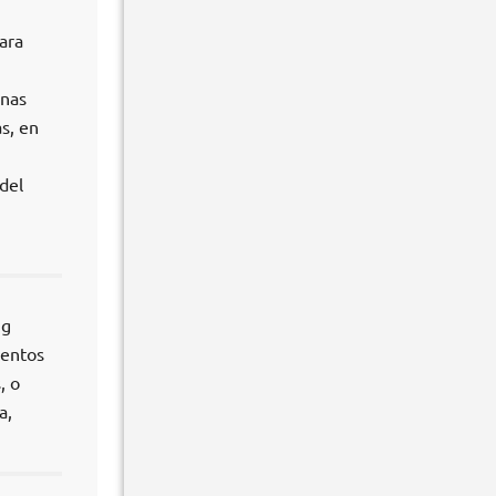
ara
inas
s, en
del
ng
ientos
, o
a,