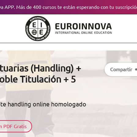
a APP. Más de 400 cursos te están esperando con tu suscripció
uarias (Handling) +
Compartir
oble Titulación + 5
nte handling online homologado
n PDF Gratis