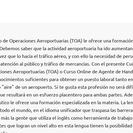
o de Operaciones Aeroportuarias (TOA) le ofrece una formació
. Debemos saber que la actividad aeroportuaria ha ido aumenta
 vez que lo hacía el tráfico aéreo, y con ello la necesidad de per
 atención al público y tráfico de mercancías. Con el presente Cu
ciones Aeroportuarias (TOA) o Curso Online de Agente de Hand
ocimientos suficientes para obtener un puesto laboral tanto en
 "aire" de un aeropuerto. Si te gusta esta profesión no será difíc
 que resultará en un esfuerzo placentero para ambas partes. Ad
tico le ofrece una formación especializada en la materia. La le
 todo el mundo, en el idioma unificador que traspasa las barrera
 más la gente que utiliza el inglés como herramienta de trabajo
tes que logran un nivel alto en esta lengua tienen la posibilidad