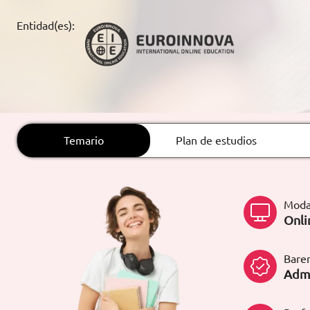
ARTÍCULOS
Entidad(es):
ORIENTACIÓN
LABORAL
CONTACTO
ES
Temario
Plan de estudios
(+34)958 050 200
(gratuito en
España)
900 831 200
Moda
formacion@euroinnova.com
Onli
TRABAJA CON NOSOTROS
Bare
Admi