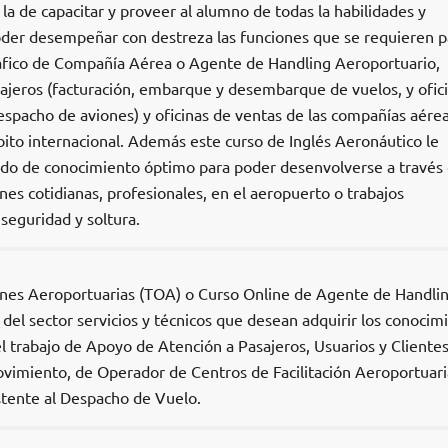
 la de capacitar y proveer al alumno de todas la habilidades y
oder desempeñar con destreza las funciones que se requieren p
áfico de Compañía Aérea o Agente de Handling Aeroportuario,
sajeros (facturación, embarque y desembarque de vuelos, y ofic
espacho de aviones) y oficinas de ventas de las compañías aérea
ito internacional. Además este curso de Inglés Aeronáutico le
ado de conocimiento óptimo para poder desenvolverse a través 
ones cotidianas, profesionales, en el aeropuerto o trabajos
 seguridad y soltura.
ones Aeroportuarias (TOA) o Curso Online de Agente de Handli
s del sector servicios y técnicos que desean adquirir los conocim
el trabajo de Apoyo de Atención a Pasajeros, Usuarios y Clientes
imiento, de Operador de Centros de Facilitación Aeroportuari
tente al Despacho de Vuelo.