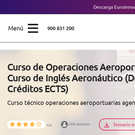
Descarga Euroinnov
ESTUDIOS
Cursos
Menú
900 831 200
Máster
ÁREAS
Licenciaturas
ESTUDIOS
Doctorados
Curso de Operaciones Aeroport
CONOCE EUROINNOVA
Curso de Inglés Aeronáutico (D
Maestría
Créditos ECTS)
BECAS Y
Diplomados
FINANCIACIÓN
Curso técnico operaciones aeroportuarias age
Certificados de
Profesionalidad
RECURSOS
Temario e
269 alumnos
EDUCATIVOS
4,6