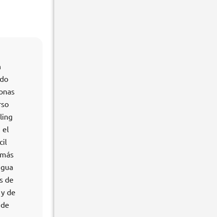
n
ndo
sonas
rso
ling
 el
il
emás
ngua
s de
 y de
 de