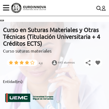
ÁREAS
ES
CONTACTO
Curso en Suturas Materiales y Otras
(+34)958 050 200
(gratuito en España)
Técnicas (Titulación Universitaria + 4
ESTUDIOS
Créditos ECTS)
900 831 200
Curso suturas materiales
CONOCE EUROINNOVA
formacion@euroinnova.com
445 alumnos
4,6
BECAS Y FINANCIACIÓN
TRABAJA CON NOSOTROS
Entidad(es):
RECURSOS EDUCATIVOS
ARTÍCULOS