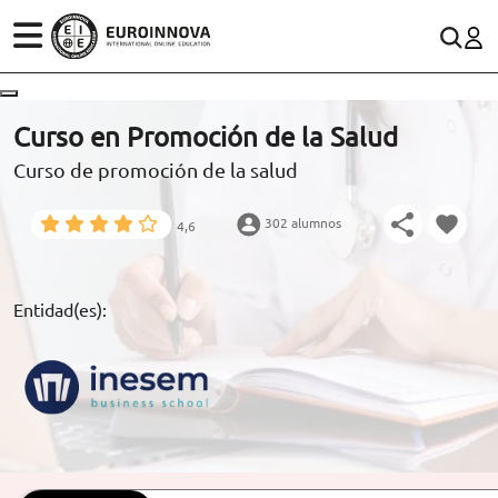
ÁREAS
ES
CONTACTO
Curso en Promoción de la Salud
(+34)958 050 200
(gratuito en España)
Curso de promoción de la salud
ESTUDIOS
900 831 200
302 alumnos
4,6
CONOCE EUROINNOVA
formacion@euroinnova.com
BECAS Y FINANCIACIÓN
Entidad(es):
TRABAJA CON NOSOTROS
RECURSOS EDUCATIVOS
ARTÍCULOS