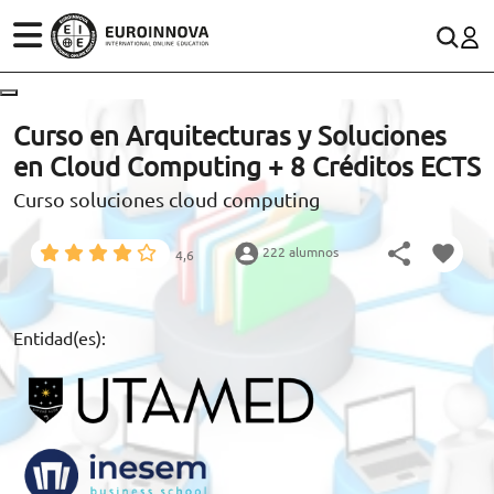
ÁREAS
ES
CONTACTO
Curso en Arquitecturas y Soluciones
(+34)958 050 200
(gratuito en España)
en Cloud Computing + 8 Créditos ECTS
ESTUDIOS
Curso soluciones cloud computing
900 831 200
CONOCE EUROINNOVA
formacion@euroinnova.com
222 alumnos
4,6
BECAS Y FINANCIACIÓN
TRABAJA CON NOSOTROS
Entidad(es):
RECURSOS EDUCATIVOS
ARTÍCULOS