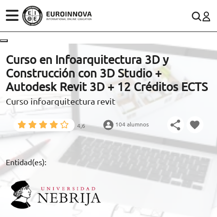
ÁREAS
ES
CONTACTO
Curso en Infoarquitectura 3D y
(+34)958 050 200
(gratuito en España)
Construcción con 3D Studio +
ESTUDIOS
Autodesk Revit 3D + 12 Créditos ECTS
900 831 200
Curso infoarquitectura revit
CONOCE EUROINNOVA
formacion@euroinnova.com
104 alumnos
4,6
BECAS Y FINANCIACIÓN
TRABAJA CON NOSOTROS
Entidad(es):
RECURSOS EDUCATIVOS
ARTÍCULOS