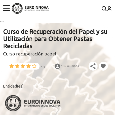
ÁREAS
ES
CONTACTO
Curso de Recuperación del Papel y su
(+34)958 050 200
(gratuito en España)
Utilización para Obtener Pastas
ESTUDIOS
Recicladas
900 831 200
Curso recuperación papel
CONOCE EUROINNOVA
formacion@euroinnova.com
132 alumnos
4,6
BECAS Y FINANCIACIÓN
TRABAJA CON NOSOTROS
Entidad(es):
RECURSOS EDUCATIVOS
ARTÍCULOS